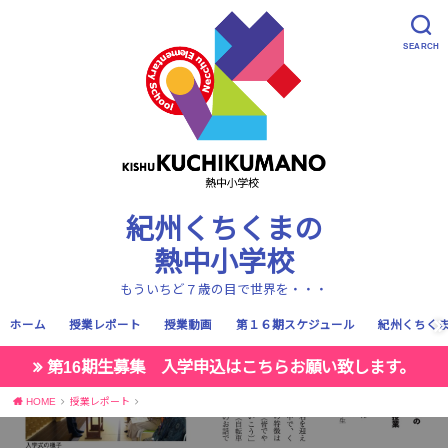
SEARCH
紀州くちくまの
熱中小学校
もういちど７歳の目で世界を・・・
ホーム
授業レポート
授業動画
第１６期スケジュール
紀州くちく
第16期生募集 入学申込はこちらお願い致します。
HOME
授業レポート