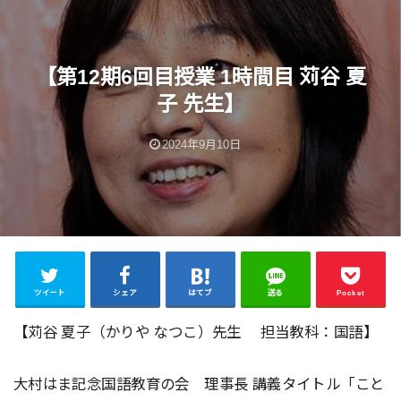
【第12期6回目授業 1時間目 苅谷 夏
子 先生】
2024年9月10日
ツイート
シェア
はてブ
送る
Pocket
【苅谷 夏子（かりや なつこ）先生 担当教科：国語】
大村はま記念国語教育の会 理事長 講義タイトル「こと