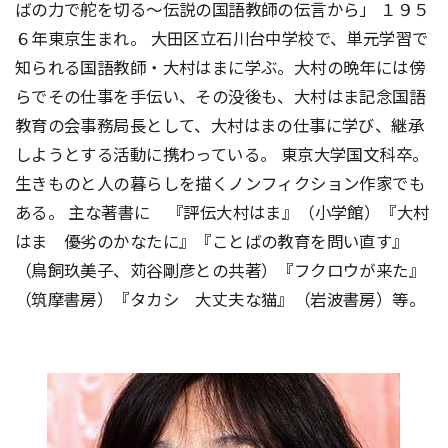
ばの力で舵を切る～伝説の国語教師の伝言から」 １９５
６年東京生まれ。 大田区立石川台中学校で、単元学習で
知られる国語教師・大村はまに学ぶ。大村の晩年には傍
らでその仕事を手伝い、その没後も、大村はま記念国語
教育の会事務局長として、大村はまの仕事に学び、継承
しようとする活動に携わっている。 東京大学国文科卒。
生きものと人の暮らしを描くノンフィクション作家でも
ある。 主な著書に 『評伝大村はま』（小学館）『大村
はま 優劣のかなたに』『ことばの教育を問い直す』
（鳥飼玖美子、苅谷剛彦との共著）『フクロウが来た』
（筑摩書房）『タカシ 大丈夫な猫』（岩波書房）等。