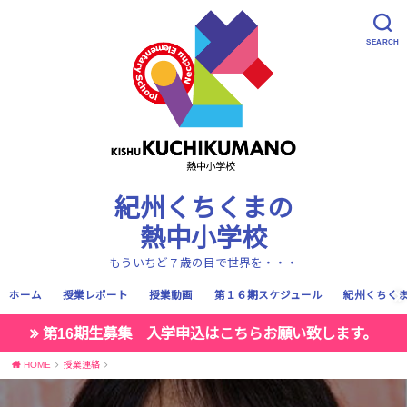
SEARCH
紀州くちくまの
熱中小学校
もういちど７歳の目で世界を・・・
ホーム
授業レポート
授業動画
第１６期スケジュール
紀州くちく
第16期生募集 入学申込はこちらお願い致します。
HOME
授業連絡