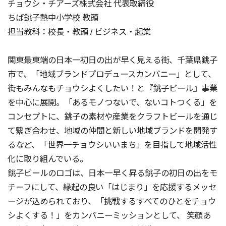
チョウシ・チアーズ株式会社 代表取締役
ちば銚子熱中小学校 教頭
担当教科：校長・教頭 / ビジネス・起業
関東最東端の日本一初日の出が早く見える街、千葉県銚子
市で、「地域ブランドプロデュースカンパニー」として、
街もみんなもチョウシよくしたい！と『銚子ビール』事業
を中心に展開。「あるモノつないで、ないコトつくる」を
コンセプトに、銚子の素材や産業をクラフトビールを通じ
て繋ぎ合わせ、地域の仲間と新しい地域ブランドを開発す
るなど、「世界一チョウシいいまち」を目指して地域活性
化に取り組んでいる。
銚子ビールのロゴは、日本一早く昇る銚子の初日の出をモ
チーフにして、縁起の良い「はじまり」を応援するメッセ
ージが込められており、「挑戦するすべてのひとをチョウ
シよくする！」をカンパニーミッションとして、 笑顔あ