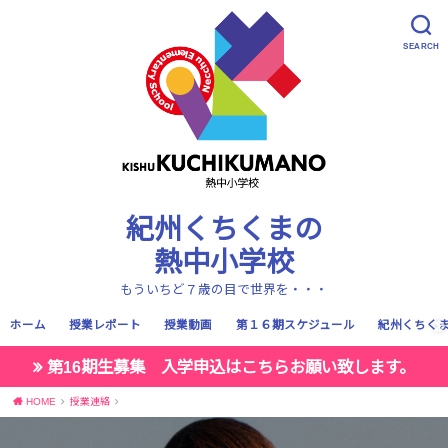
SEARCH
紀州くちくまの
熱中小学校
もういちど７歳の目で世界を・・・
ホーム
授業レポート
授業動画
第１６期スケジュール
紀州くちく
第16期生募集 入学申込はこちらお願い致します。
HOME
授業連絡