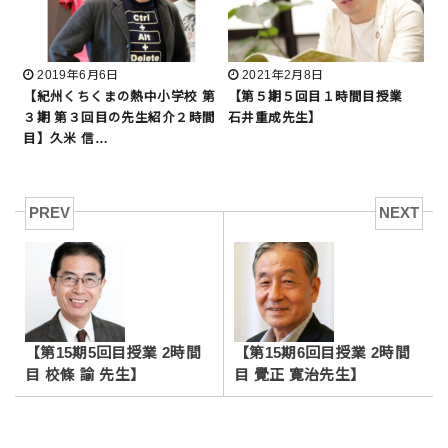
2019年6月6日
2021年2月8日
【紀州くちくまの熱中小学校 第
【第５期５回目１時間目授業
３期 第３回目の先生紹介２時間
石井重成先生】
目】久米 信…
PREV
NEXT
【第15期5回目授業 2時間
【第15期6回目授業 2時間
目 校條 諭 先生】
目 覺正 寛治先生】