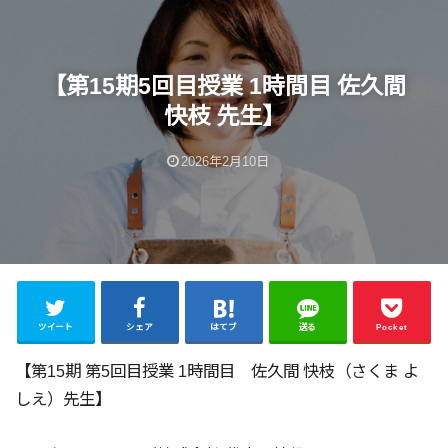
【第15期5回目授業 1時間目 佐久間
快枝 先生】
2026年2月10日
ツイート
シェア
はてブ
送る
Pocket
【第15期 第5回目授業 1時間目 佐久間 快枝（さくま よ
しえ）先生】