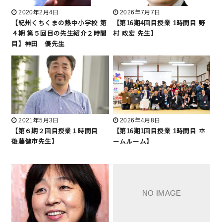
2020年2月4日
2026年7月7日
【紀州くちくまの熱中小学校 第
【第16期4回目授業 1時間目 野
４期 第５回目の先生紹介２時間
村 政宏 先生】
目】神田 優先生
2021年5月3日
2026年4月8日
【第６期２回目授業１時間目
【第16期1回目授業 1時間目 ホ
後藤健市先生】
ームルーム】