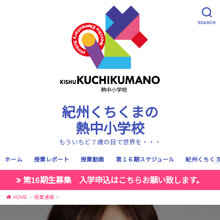
SEARCH
紀州くちくまの
熱中小学校
もういちど７歳の目で世界を・・・
ホーム
授業レポート
授業動画
第１６期スケジュール
紀州くちく
第16期生募集 入学申込はこちらお願い致します。
HOME
授業連絡