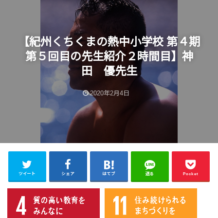
【紀州くちくまの熱中小学校 第４期
第５回目の先生紹介２時間目】神
田 優先生
2020年2月4日
ツイート
シェア
はてブ
送る
Pocket