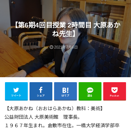
【第6期4回目授業 2時間目 大原あか
ね先生】
2021年7月6日
ツイート
シェア
はてブ
送る
Pocket
【大原あかね（おおはらあかね）教科：美術】
公益財団法人 大原美術館 理事長。
１９６７年生まれ。倉敷市在住。一橋大学経済学部卒