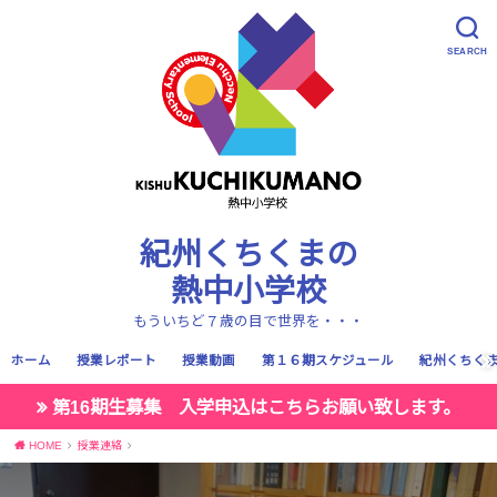
SEARCH
紀州くちくまの
熱中小学校
もういちど７歳の目で世界を・・・
ホーム
授業レポート
授業動画
第１６期スケジュール
紀州くちく
第16期生募集 入学申込はこちらお願い致します。
HOME
授業連絡