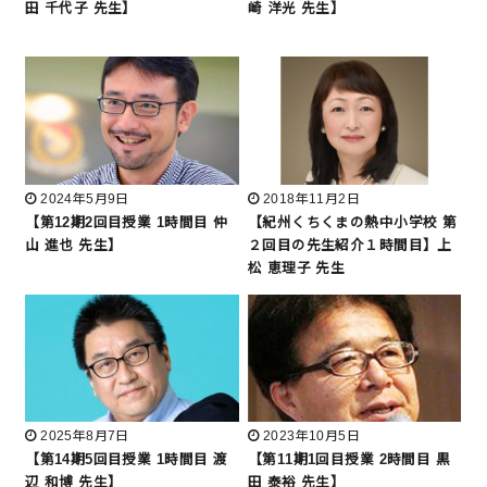
田 千代子 先生】
崎 洋光 先生】
2024年5月9日
2018年11月2日
【第12期2回目授業 1時間目 仲
【紀州くちくまの熱中小学校 第
山 進也 先生】
２回目の先生紹介１時間目】上
松 恵理子 先生
2025年8月7日
2023年10月5日
【第14期5回目授業 1時間目 渡
【第11期1回目授業 2時間目 黒
辺 和博 先生】
田 泰裕 先生】