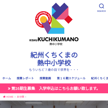
SEARCH
紀州くちくまの
熱中小学校
もういちど７歳の目で世界を・・・
ホーム
授業レポート
授業動画
第１６期スケジュール
紀州くちく
第16期生募集 入学申込はこちらお願い致します。
HOME
未分類