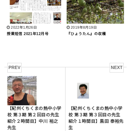
2022年1月26日
2019年8月19日
授業短信 2021年12月号
『ひょうたん』の収穫
PREV
NEXT
【紀州くちくまの熱中小学
【紀州くちくまの熱中小学
校 第３期 第２回目の先生
校 第３期 第３回目の先生
紹介２時間目】中川 裕之
紹介１時間目】黒田 泰裕先
先生
生