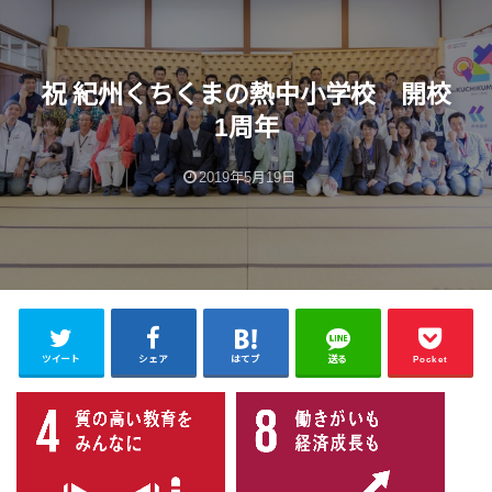
祝 紀州くちくまの熱中小学校 開校
1周年
2019年5月19日
ツイート
シェア
はてブ
送る
Pocket