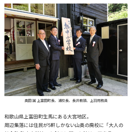
奥田 誠 上富田町長、浦校長、長井教頭、上羽用務員
和歌山県上富田町生馬にある大宮地区。
周辺集落には住民が5軒しかない山奥の廃校に「大人の